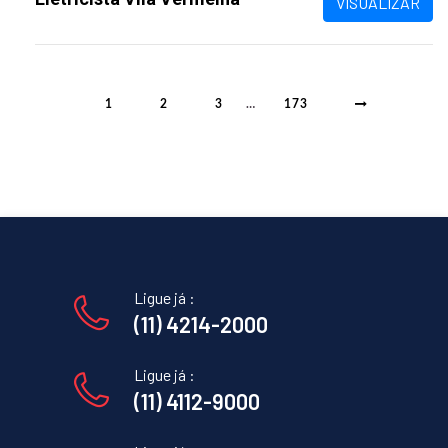
VISUALIZAR
1
2
3
…
173
Ligue já :
(11) 4214-2000
Ligue já :
(11) 4112-9000